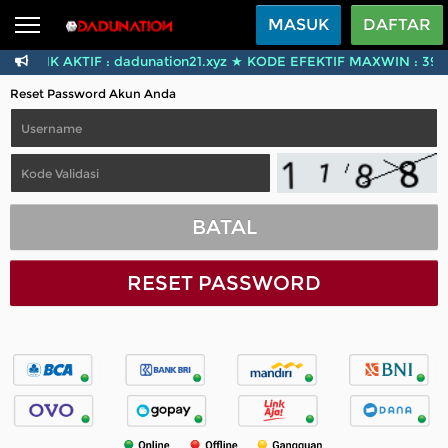
Beranda
MASUK
DAFTAR
★ LINK AKTIF : dadunation21.xyz ★ KODE EFEKTIF MAXWIN : 
Sports
BARU
PROMO
Reset Password Akun Anda
Live Casino
BARU
IDNPoker
BARU
Slots
PROMO
BATAL
IDNLIVE
BARU
Stream N Spin
RESET PASSWORD
Arcade
PROMO
Table Games
Lottery
BARU
PROMO
IDNRaffle