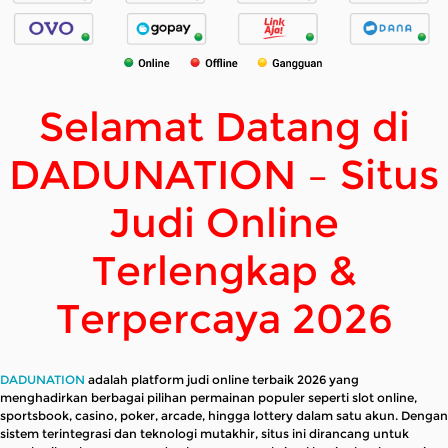
Selamat Datang di
DADUNATION – Situs
Judi Online
Terlengkap &
Terpercaya 2026
DADUNATION
adalah platform judi online terbaik 2026 yang
menghadirkan berbagai pilihan permainan populer seperti slot online,
sportsbook, casino, poker, arcade, hingga lottery dalam satu akun. Dengan
sistem terintegrasi dan teknologi mutakhir, situs ini dirancang untuk