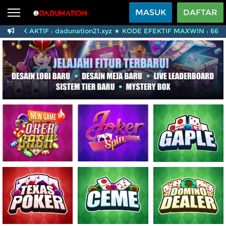
Beranda
MASUK
DAFTAR
★ LINK AKTIF : dadunation21.xyz ★ KODE EFEKTIF MAXWIN : 6
Sports
BARU
PROMO
Live Casino
BARU
IDNPoker
BARU
Slots
PROMO
IDNLIVE
BARU
Stream N Spin
Arcade
PROMO
Table Games
Lottery
BARU
PROMO
IDNRaffle