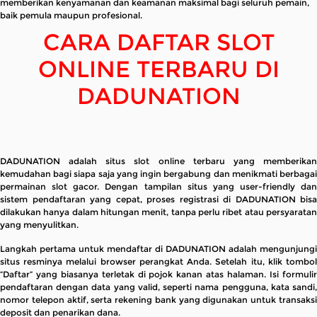
memberikan kenyamanan dan keamanan maksimal bagi seluruh pemain,
baik pemula maupun profesional.
CARA DAFTAR SLOT
ONLINE TERBARU DI
DADUNATION
DADUNATION adalah situs slot online terbaru yang memberikan
kemudahan bagi siapa saja yang ingin bergabung dan menikmati berbagai
permainan slot gacor. Dengan tampilan situs yang user-friendly dan
sistem pendaftaran yang cepat, proses registrasi di DADUNATION bisa
dilakukan hanya dalam hitungan menit, tanpa perlu ribet atau persyaratan
yang menyulitkan.
Langkah pertama untuk mendaftar di DADUNATION adalah mengunjungi
situs resminya melalui browser perangkat Anda. Setelah itu, klik tombol
“Daftar” yang biasanya terletak di pojok kanan atas halaman. Isi formulir
pendaftaran dengan data yang valid, seperti nama pengguna, kata sandi,
nomor telepon aktif, serta rekening bank yang digunakan untuk transaksi
deposit dan penarikan dana.