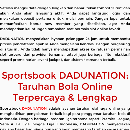
Setelah mengisi data dengan lengkap dan benar, tekan tombol “Kirim” dan
akun Anda akan langsung aktif. Anda dapat langsung login dan
melakukan deposit pertama untuk mulai bermain. Jangan lupa untuk
memanfaatkan bonus new member yang disediakan, agar Anda
mendapatkan keuntungan tambahan saat bermain slot online favorit.
DADUNATION menyediakan layanan pelanggan 24 jam untuk membantu
proses pendaftaran apabila Anda mengalami kendala. Dengan bergabung
di situs ini, Anda tidak hanya mendapatkan akses ke ratusan permainan
slot terbaru dari provider ternama, tetapi juga berbagai fitur eksklusif
seperti promo harian, event jackpot, dan sistem keamanan terbaik.
Sportsbook DADUNATION:
Taruhan Bola Online
Terpercaya & Lengkap
Sportsbook
DADUNATION
adalah layanan taruhan olahraga online yan
menghadirkan pengalaman terbaik bagi para penggemar taruhan bola di
Indonesia. Dengan berbagai pasaran liga ternama seperti Premier League,
Serie A, La Liga, hingga Liga 1 Indonesia, DADUNATION menyediakan
peluang besar bagi siapa pun yang ingin memasang taruhan secara aman,