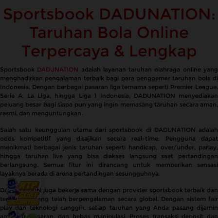
Sportsbook DADUNATION:
Taruhan Bola Online
Terpercaya & Lengkap
Sportsbook
DADUNATION
adalah layanan taruhan olahraga online yan
menghadirkan pengalaman terbaik bagi para penggemar taruhan bola di
Indonesia. Dengan berbagai pasaran liga ternama seperti Premier League,
Serie A, La Liga, hingga Liga 1 Indonesia, DADUNATION menyediakan
peluang besar bagi siapa pun yang ingin memasang taruhan secara aman,
resmi, dan menguntungkan.
Salah satu keunggulan utama dari sportsbook di DADUNATION adalah
odds kompetitif yang disajikan secara real-time. Pengguna dapat
menikmati berbagai jenis taruhan seperti handicap, over/under, parlay,
hingga taruhan live yang bisa diakses langsung saat pertandingan
berlangsung. Semua fitur ini dirancang untuk memberikan sensasi
layaknya berada di arena pertandingan sesungguhnya.
DADUNATION juga bekerja sama dengan provider sportsbook terbaik dan
terpercaya yang telah berpengalaman secara global. Dengan sistem fair
play dan teknologi canggih, setiap taruhan yang Anda pasang dijamin
aman, transparan, dan bebas manipulasi. Proses transaksi deposit dan