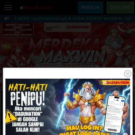
Beranda
MASUK
DAFTAR
★ LINK AKTIF : dadunation21.xyz ★ KODE EFEKTIF MAXWIN : 6
Sports
BARU
PROMO
DADUNATION: Login Si
Live Casino
BARU
IDNPoker
BARU
Slots
PROMO
IDNLIVE
BARU
Stream N Spin
MAINKAN
DAFTAR
Arcade
PROMO
Table Games
Lottery
BARU
PROMO
IDNRaffle
Sports
IDNLIVE