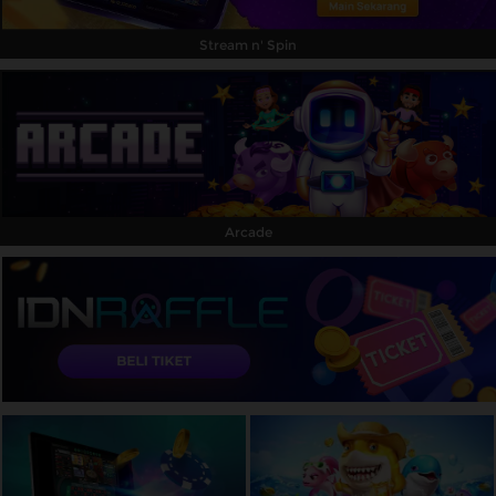
Stream n' Spin
Arcade